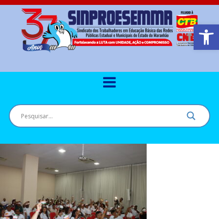
Barra de Ferr